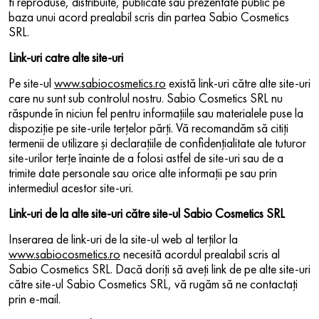
fi reproduse, distribuite, publicate sau prezentate public pe
baza unui acord prealabil scris din partea Sabio Cosmetics
SRL.
Link-uri catre alte site-uri
Pe site-ul
www.sabiocosmetics.ro
există link-uri către alte site-uri
care nu sunt sub controlul nostru. Sabio Cosmetics SRL nu
răspunde în niciun fel pentru informaţiile sau materialele puse la
dispoziţie pe site-urile terţelor părţi. Vă recomandăm să citiţi
termenii de utilizare şi declaraţiile de confidenţialitate ale tuturor
site-urilor terţe înainte de a folosi astfel de site-uri sau de a
trimite date personale sau orice alte informaţii pe sau prin
intermediul acestor site-uri.
Link-uri de la alte site-uri către site-ul Sabio Cosmetics SRL
Inserarea de link-uri de la site-ul web al terţilor la
www.sabiocosmetics.ro
necesită acordul prealabil scris al
Sabio Cosmetics SRL. Dacă doriţi să aveţi link de pe alte site-uri
către site-ul Sabio Cosmetics SRL, vă rugăm să ne contactaţi
prin e-mail.