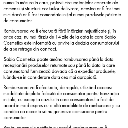
numai în măsura în care, potrivit circumstanțelor concrete ale
comenzii și structurii costurilor de livrare, acestea ar fi fost mai
mici dacă ar fi fost comandate inițial numai produsele păstrate
de consumator.
Rambursarea va fi efectuată fără întârzieri nejustificate și, în
orice caz, nu mai târziu de 14 zile de la data la care Sabio
Cosmetics este informată cu privire la decizia consumatorului
de a se retrage din contract.
Sabio Cosmetics poate amâna rambursarea până la data
recepționării produselor returnate sau până la data la care
consumatorul furnizează dovada că a expediat produsele,
luându-se în considerare data cea mai apropiată.
Rambursarea va fi efectuată, de regulă, utilizând aceeași
modalitate de plată folosită de consumator pentru tranzacția
inițială, cu excepția cazului în care consumatorul a fost de
acord în mod expres cu o altă modalitate de rambursare și cu
condiția ca aceasta să nu genereze comisioane pentru
consumator.
Pentru comenzile achitate cu cardul, rambursarea va fi