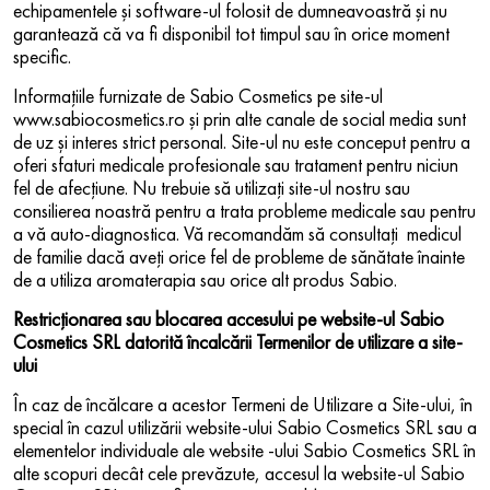
echipamentele şi software-ul folosit de dumneavoastră şi nu
garantează că va fi disponibil tot timpul sau în orice moment
specific.
Informaţiile furnizate de Sabio Cosmetics pe site-ul
www.sabiocosmetics.ro şi prin alte canale de social media sunt
de uz și interes strict personal. Site-ul nu este conceput pentru a
oferi sfaturi medicale profesionale sau tratament pentru niciun
fel de afecțiune. Nu trebuie să utilizaţi site-ul nostru sau
consilierea noastră pentru a trata probleme medicale sau pentru
a vă auto-diagnostica. Vă recomandăm să consultaţi medicul
de familie dacă aveţi orice fel de probleme de sănătate înainte
de a utiliza aromaterapia sau orice alt produs Sabio.
Restricţionarea sau blocarea accesului pe website-ul Sabio
Cosmetics SRL datorită încalcării Termenilor de utilizare a site-
ului
În caz de încălcare a acestor Termeni de Utilizare a Site-ului, în
special în cazul utilizării website-ului Sabio Cosmetics SRL sau a
elementelor individuale ale website -ului Sabio Cosmetics SRL în
alte scopuri decât cele prevăzute, accesul la website-ul Sabio