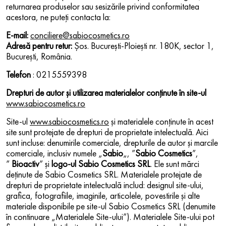
returnarea produselor sau sesizările privind conformitatea
acestora, ne puteți contacta la:
E-mail:
conciliere@sabiocosmetics.ro
Adresă pentru retur:
Șos. București-Ploiești nr. 180K, sector 1,
București, România.
Telefon
: 0215559398
Drepturi de autor și utilizarea materialelor conţinute în site-ul
www.sabiocosmetics.ro
Site-ul
www.sabiocosmetics.ro
şi materialele conţinute în acest
site sunt protejate de drepturi de proprietate intelectuală. Aici
sunt incluse: denumirile comerciale, drepturile de autor şi marcile
comerciale, inclusiv numele „
Sabio
„, ”
Sabio Cosmetics
”,
”
Bioactiv
” şi
logo-ul Sabio Cosmetics SRL
. Ele sunt mărci
deţinute de Sabio Cosmetics SRL. Materialele protejate de
drepturi de proprietate intelectuală includ: designul site-ului,
grafica, fotografiile, imaginile, articolele, povestirile şi alte
materiale disponibile pe site-ul Sabio Cosmetics SRL (denumite
în continuare „Materialele Site-ului”). Materialele Site-ului pot