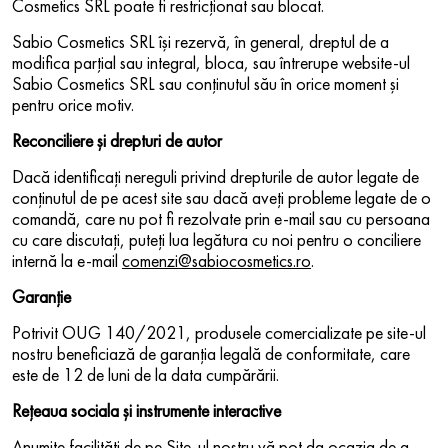
Cosmetics SRL poate fi restricţionat sau blocat.
Sabio Cosmetics SRL îşi rezervă, în general, dreptul de a
modifica parţial sau integral, bloca, sau întrerupe website-ul
Sabio Cosmetics SRL sau conţinutul său în orice moment şi
pentru orice motiv.
Reconciliere și drepturi de autor
Dacă identificați nereguli privind drepturile de autor legate de
conținutul de pe acest site sau dacă aveți probleme legate de o
comandă, care nu pot fi rezolvate prin e-mail sau cu persoana
cu care discutați, puteți lua legătura cu noi pentru o conciliere
internă la e-mail
comenzi@sabiocosmetics.ro
.
Garanție
Potrivit OUG 140/2021, produsele comercializate pe site-ul
nostru beneficiază de garanția legală de conformitate, care
este de 12 de luni de la data cumpărării.
Rețeaua sociala și instrumente interactive
Anumite facilităţi de pe Site-ul nostru vă pot da ocazia de a