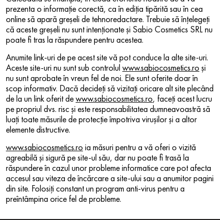
prezenta o informaţie corectă, ca în ediţia tipărită sau în cea
online să apară greşeli de tehnoredactare. Trebuie să înţelegeţi
că aceste greşeli nu sunt intenţionate şi Sabio Cosmetics SRL nu
poate fi tras la răspundere pentru acestea.
Anumite link-uri de pe acest site vă pot conduce la alte site-uri.
Aceste site-uri nu sunt sub controlul
www.sabiocosmetics.ro
şi
nu sunt aprobate în vreun fel de noi. Ele sunt oferite doar în
scop informativ. Dacă decideţi să vizitaţi oricare alt site plecând
de la un link oferit de
www.sabiocosmetics.ro
, faceţi acest lucru
pe propriul dvs. risc şi este responsabilitatea dumneavoastră să
luaţi toate măsurile de protecţie împotriva viruşilor şi a altor
elemente distructive.
www.sabiocosmetics.ro
ia măsuri pentru a vă oferi o vizită
agreabilă şi sigură pe site-ul său, dar nu poate fi trasă la
răspundere în cazul unor probleme informatice care pot afecta
accesul sau viteza de încărcare a site-ului sau a anumitor pagini
din site. Folosiţi constant un program anti-virus pentru a
preîntâmpina orice fel de probleme.