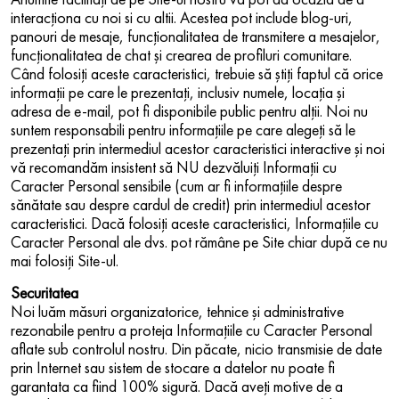
interacţiona cu noi si cu altii. Acestea pot include blog-uri,
panouri de mesaje, funcţionalitatea de transmitere a mesajelor,
funcţionalitatea de chat şi crearea de profiluri comunitare.
Când folosiţi aceste caracteristici, trebuie să ştiţi faptul că orice
informaţii pe care le prezentaţi, inclusiv numele, locaţia şi
adresa de e-mail, pot fi disponibile public pentru alţii. Noi nu
suntem responsabili pentru informaţiile pe care alegeţi să le
prezentaţi prin intermediul acestor caracteristici interactive şi noi
vă recomandăm insistent să NU dezvăluiţi Informaţii cu
Caracter Personal sensibile (cum ar fi informaţiile despre
sănătate sau despre cardul de credit) prin intermediul acestor
caracteristici. Dacă folosiţi aceste caracteristici, Informaţiile cu
Caracter Personal ale dvs. pot rămâne pe Site chiar după ce nu
mai folosiţi Site-ul.
Securitatea
Noi luăm măsuri organizatorice, tehnice şi administrative
rezonabile pentru a proteja Informaţiile cu Caracter Personal
aflate sub controlul nostru. Din păcate, nicio transmisie de date
prin Internet sau sistem de stocare a datelor nu poate fi
garantata ca fiind 100% sigură. Dacă aveţi motive de a