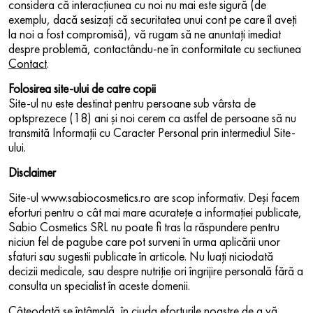
considera că interacţiunea cu noi nu mai este sigură (de
exemplu, dacă sesizaţi că securitatea unui cont pe care îl aveţi
la noi a fost compromisă), vă rugam să ne anuntaţi imediat
despre problemă, contactându-ne în conformitate cu sectiunea
Contact
.
Folosirea site-ului de catre copii
Site-ul nu este destinat pentru persoane sub vârsta de
optsprezece (18) ani şi noi cerem ca astfel de persoane să nu
transmită Informaţii cu Caracter Personal prin intermediul Site-
ului.
Disclaimer
Site-ul www.sabiocosmetics.ro are scop informativ. Deşi facem
eforturi pentru o cât mai mare acurateţe a informaţiei publicate,
Sabio Cosmetics SRL nu poate fi tras la răspundere pentru
niciun fel de pagube care pot surveni în urma aplicării unor
sfaturi sau sugestii publicate în articole. Nu luaţi niciodată
decizii medicale, sau despre nutriție ori îngrijire personală fără a
consulta un specialist în aceste domenii.
Câteodată se întâmplă, în ciuda eforturile noastre de a vă