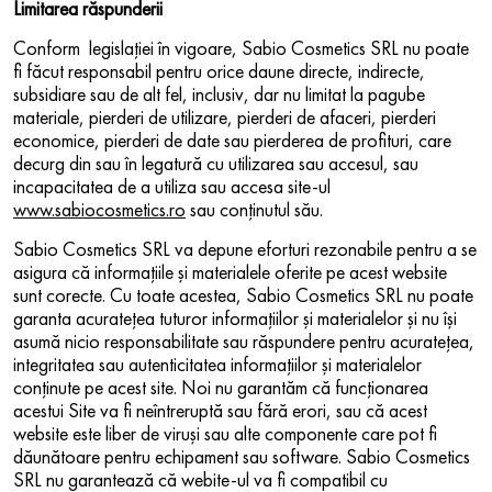
Limitarea răspunderii
Conform legislaţiei în vigoare, Sabio Cosmetics SRL nu poate
fi făcut responsabil pentru orice daune directe, indirecte,
subsidiare sau de alt fel, inclusiv, dar nu limitat la pagube
materiale, pierderi de utilizare, pierderi de afaceri, pierderi
economice, pierderi de date sau pierderea de profituri, care
decurg din sau în legatură cu utilizarea sau accesul, sau
incapacitatea de a utiliza sau accesa site-ul
www.sabiocosmetics.ro
sau conţinutul său.
Sabio Cosmetics SRL va depune eforturi rezonabile pentru a se
asigura că informaţiile şi materialele oferite pe acest website
sunt corecte. Cu toate acestea, Sabio Cosmetics SRL nu poate
garanta acurateţea tuturor informaţiilor şi materialelor şi nu îşi
asumă nicio responsabilitate sau răspundere pentru acurateţea,
integritatea sau autenticitatea informaţiilor şi materialelor
conţinute pe acest site. Noi nu garantăm că funcţionarea
acestui Site va fi neîntreruptă sau fără erori, sau că acest
website este liber de viruşi sau alte componente care pot fi
dăunătoare pentru echipament sau software. Sabio Cosmetics
SRL nu garantează că webite-ul va fi compatibil cu