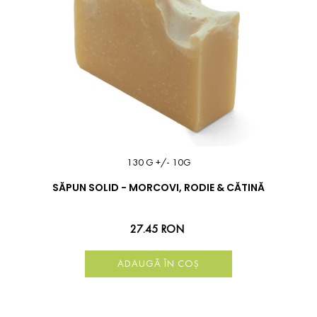
130 G +/- 10G
SĂPUN SOLID - MORCOVI, RODIE & CĂTINĂ
27.45 RON
ADAUGĂ ÎN COȘ