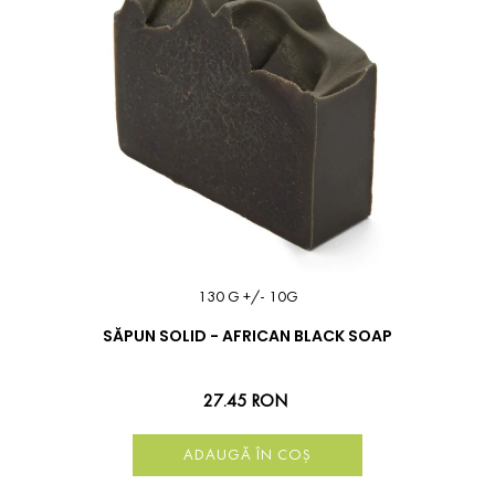
130 G +/- 10G
SĂPUN SOLID - AFRICAN BLACK SOAP
27.45 RON
ADAUGĂ ÎN COȘ