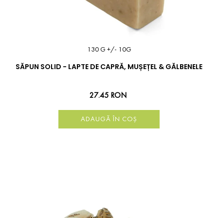
130 G +/- 10G
SĂPUN SOLID - LAPTE DE CAPRĂ, MUȘEȚEL & GĂLBENELE
27.45 RON
ADAUGĂ ÎN COȘ