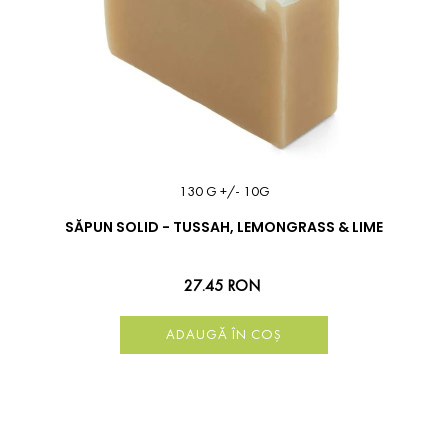
130 G +/- 10G
SĂPUN SOLID - TUSSAH, LEMONGRASS & LIME
27.45 RON
ADAUGĂ ÎN COȘ