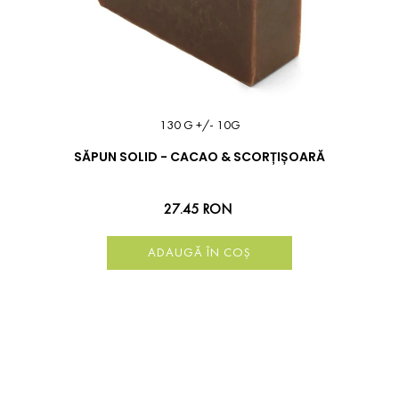
130 G +/- 10G
SĂPUN SOLID - CACAO & SCORȚIȘOARĂ
27.45 RON
ADAUGĂ ÎN COȘ