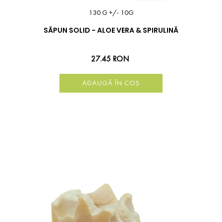
130 G +/- 10G
SĂPUN SOLID - ALOE VERA & SPIRULINĂ
27.45 RON
ADAUGĂ ÎN COȘ