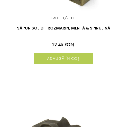
130 G +/- 10G
SĂPUN SOLID - ROZMARIN, MENTĂ & SPIRULINĂ
27.45 RON
ADAUGĂ ÎN COȘ