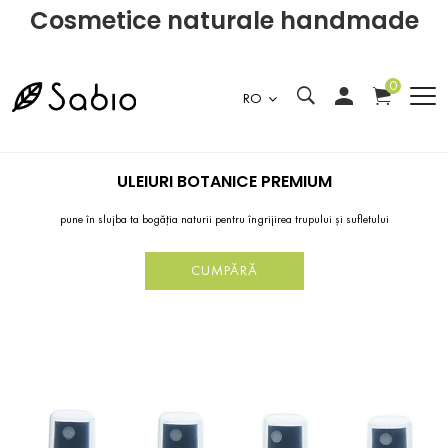
Cosmetice naturale handmade
0
RO
ULEIURI BOTANICE PREMIUM
pune în slujba ta bogăția naturii pentru îngrijirea trupului și sufletului
CUMPĂRĂ