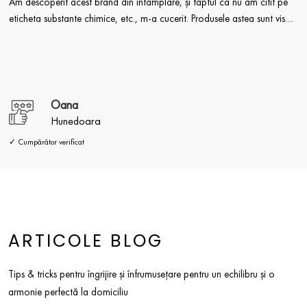
Am descoperit acest brand din întâmplare, și faptul ca nu am citit pe
eticheta substante chimice, etc., m-a cucerit. Produsele astea sunt vis....
Oana
Hunedoara
✓ Cumpărător verificat
ARTICOLE BLOG
Tips & tricks pentru îngrijire și înfrumusețare pentru un echilibru și o
armonie perfectă la domiciliu