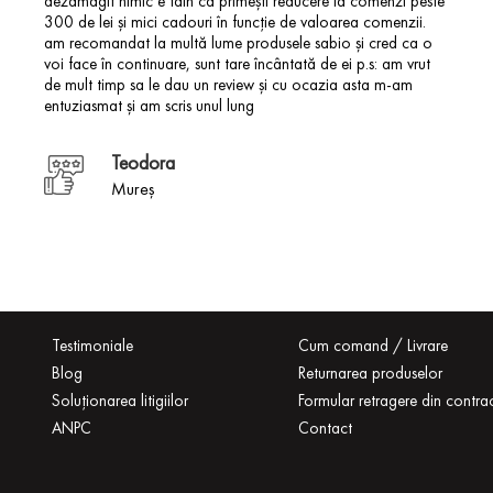
dezamăgit nimic e fain ca primești reducere la comenzi peste
300 de lei și mici cadouri în funcție de valoarea comenzii.
am recomandat la multă lume produsele sabio și cred ca o
voi face în continuare, sunt tare încântată de ei p.s: am vrut
de mult timp sa le dau un review și cu ocazia asta m-am
entuziasmat și am scris unul lung
Teodora
Mureș
Testimoniale
Cum comand / Livrare
Blog
Returnarea produselor
Soluționarea litigiilor
Formular retragere din contra
ANPC
Contact