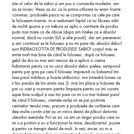
site-ul celor de la sabio și am pus o comanda modesta...am
zis sa încerc. Vreau sa zic ca la prima utilizare nu eram foarte
convinsa...produsele parca nu se comportau ca cele pe care
le foloseam înainte...m-a nedumerit faptul ca nu făceau atât
de multă spuma și ca trebuia sa aplic o cantitate de produs
puțin mai mare ca de obicei (dupa am înțeles ca e absolut
normal, dacă nu conțin SLS și alte prostii)...dar am perseverat
și am continuat sa le folosesc și nu-mi pare rău absolut deloc!
sunt INDRAGSOTITA DE PRODUSELE SABIO! corpul meu se
simte mult mai bine de când le folosesc...după ce folosesc
gelul de dus nu mai simt nevoia de a aplica o crema
hidratanta pentru ca nu usca absolut deloc pielea, samponul
pentru par gras pe care îl folosesc împreună cu balsamul îmi
lasa parul mătăsos și foarte strălucitor...ma întreabă lumea ce
ii fac parului de îmi arata asa :))...mai îmi place și loțiunea de
par cu oțet și rozmarin pentru limpezire pentru ca imi curata
super bine scalpul și asa îmi pare ca mi s-a mai îndesat parul
de când îl folosesc, cremele iarăși mi se par potrivite
cerințelor tenului meu, precum și produsele de curățenie care
deși multe conțin oțet au un miros destul de plăcut datorita
uleiurilor esențiale. Pot sa zic ca am un singur produs care nu
mi s-a potrivit si nu a funcționat la mine, deodorantul...poate
și pentru ca transpir destul de mult...în rest, sincer, nu m-a