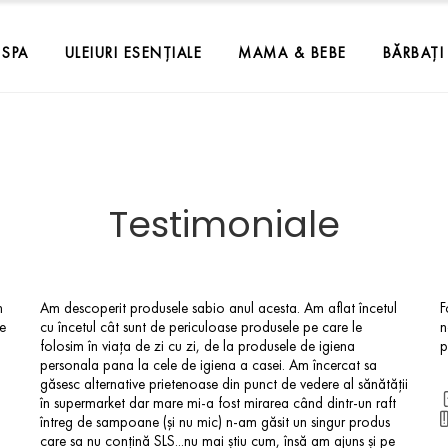
SPA
ULEIURI ESENȚIALE
MAMA & BEBE
BĂRBAȚI
Testimoniale
m
Am descoperit produsele sabio anul acesta. Am aflat încetul
F
le
cu încetul cât sunt de periculoase produsele pe care le
n
folosim în viața de zi cu zi, de la produsele de igiena
p
personala pana la cele de igiena a casei. Am încercat sa
găsesc alternative prietenoase din punct de vedere al sănătății
în supermarket dar mare mi-a fost mirarea când dintr-un raft
întreg de sampoane (și nu mic) n-am găsit un singur produs
care sa nu conțină SLS...nu mai știu cum, însă am ajuns și pe