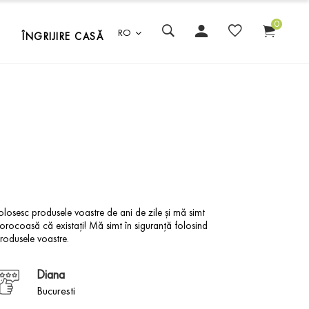
0
RO
ÎNGRIJIRE CASĂ
olosesc produsele voastre de ani de zile și mă simt
SERUM SP
orocoasă că existați! Mă simt în siguranță folosind
mai bun s
rodusele voastre.
Diana
Bucuresti