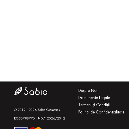
Despre Noi
Documente Legale
Termeni și Condiții
© 2012 - 2026 Sabio Cosmetics
Politici de Confidențialitate
RO30798770 - J40/12026/2012