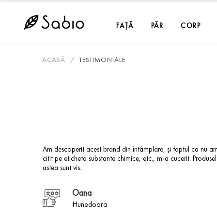
FAȚĂ
PĂR
CORP
ACASĂ
TESTIMONIALE
iv si
Am descoperit acest brand din întâmplare, și faptul ca nu a
citit pe eticheta substante chimice, etc., m-a cucerit. Produse
diente
astea sunt vis.
Oana
Hunedoara