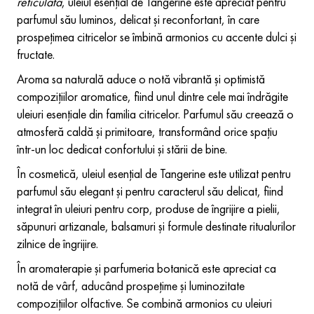
reticulata
, uleiul esențial de Tangerine este apreciat pentru
parfumul său luminos, delicat și reconfortant, în care
prospețimea citricelor se îmbină armonios cu accente dulci și
fructate.
Aroma sa naturală aduce o notă vibrantă și optimistă
compozițiilor aromatice, fiind unul dintre cele mai îndrăgite
uleiuri esențiale din familia citricelor. Parfumul său creează o
atmosferă caldă și primitoare, transformând orice spațiu
într-un loc dedicat confortului și stării de bine.
În cosmetică, uleiul esențial de Tangerine este utilizat pentru
parfumul său elegant și pentru caracterul său delicat, fiind
integrat în uleiuri pentru corp, produse de îngrijire a pielii,
săpunuri artizanale, balsamuri și formule destinate ritualurilor
zilnice de îngrijire.
În aromaterapie și parfumeria botanică este apreciat ca
notă de vârf, aducând prospețime și luminozitate
compozițiilor olfactive. Se combină armonios cu uleiuri