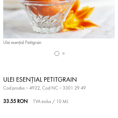
Ulei esențial Petitgrain
U
ULEI ESENȚIAL PETITGRAIN
Cod produs − 4922, Cod NC − 3301 29 49
33.55 RON
TVA inclus
/ 10 ML