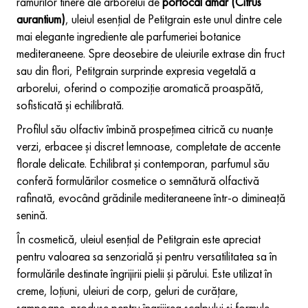
ramurilor tinere ale arborelui de
portocal amar (Citrus
aurantium)
, uleiul esențial de Petitgrain este unul dintre cele
mai elegante ingrediente ale parfumeriei botanice
mediteraneene. Spre deosebire de uleiurile extrase din fruct
sau din flori, Petitgrain surprinde expresia vegetală a
arborelui, oferind o compoziție aromatică proaspătă,
sofisticată și echilibrată.
Profilul său olfactiv îmbină prospețimea citrică cu nuanțe
verzi, erbacee și discret lemnoase, completate de accente
florale delicate. Echilibrat și contemporan, parfumul său
conferă formulărilor cosmetice o semnătură olfactivă
rafinată, evocând grădinile mediteraneene într-o dimineață
senină.
În cosmetică, uleiul esențial de Petitgrain este apreciat
pentru valoarea sa senzorială și pentru versatilitatea sa în
formulările destinate îngrijirii pielii și părului. Este utilizat în
creme, loțiuni, uleiuri de corp, geluri de curățare,
șampoane, produse pentru îngrijirea scalpului și formule