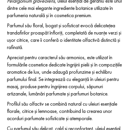
Pelargonium graveolens
, uleiul esențial de geraniu este unul
dintre cele mai elegante ingrediente botanice utilizate în
parfumeria naturală și în cosmetica premium.
Parfumul său floral, bogat și sofisticat evocă delicatețea
trandafirilor proaspăt înfloriți, completată de nuanțe verzi și
ușor citrice, care îi conferă o identitate olfactivă distinctă și
rafinată.
Apreciat pentru caracterul său armonios, este utilizat în
formulările cosmetice dedicate îngrijirii pielii și în compozițiile
aromatice de lux, unde adaugă profunzime și echilibru
parfumului final. Se integrează cu eleganță în uleiuri pentru
masaj, produse pentru îngrijirea corpului, săpunuri
artizanale, lumânări parfumate și parfumuri botanice.
Profilul său olfactiv se combină natural cu uleiuri esențiale
florale, citrice și lemnoase, contribuind la crearea unor
acorduri parfumate sofisticate și atemporale.
Cu parfumul său delicat, cald și reconfortant, uleiul esențial