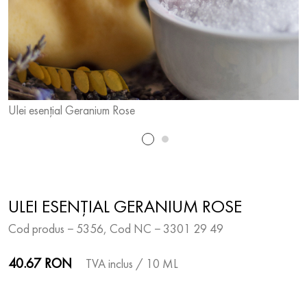
Ulei esențial Geranium Rose
U
ULEI ESENȚIAL GERANIUM ROSE
Cod produs − 5356, Cod NC − 3301 29 49
40.67 RON
TVA inclus
/ 10 ML