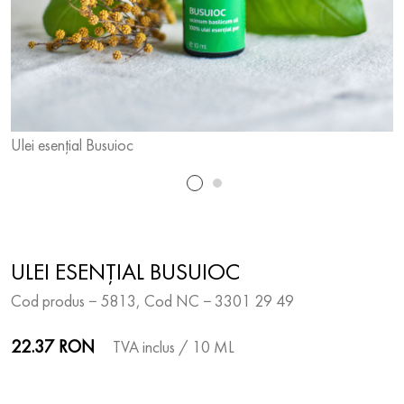
Ulei esențial Busuioc
U
ULEI ESENȚIAL BUSUIOC
Cod produs − 5813, Cod NC − 3301 29 49
22.37 RON
TVA inclus
/ 10 ML