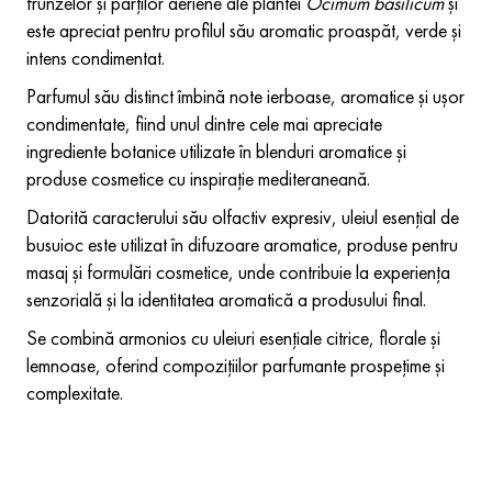
frunzelor și părților aeriene ale plantei
Ocimum basilicum
și
este apreciat pentru profilul său aromatic proaspăt, verde și
intens condimentat.
Parfumul său distinct îmbină note ierboase, aromatice și ușor
condimentate, fiind unul dintre cele mai apreciate
ingrediente botanice utilizate în blenduri aromatice și
produse cosmetice cu inspirație mediteraneană.
Datorită caracterului său olfactiv expresiv, uleiul esențial de
busuioc este utilizat în difuzoare aromatice, produse pentru
masaj și formulări cosmetice, unde contribuie la experiența
senzorială și la identitatea aromatică a produsului final.
Se combină armonios cu uleiuri esențiale citrice, florale și
lemnoase, oferind compozițiilor parfumante prospețime și
complexitate.