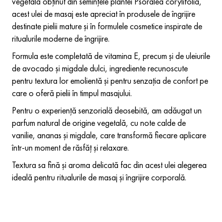
vegetală obținut din semințele plantei Psoralea corylifolia,
acest ulei de masaj este apreciat în produsele de îngrijire
destinate pielii mature și în formulele cosmetice inspirate de
ritualurile moderne de îngrijire.
Formula este completată de vitamina E, precum și de uleiurile
de avocado și migdale dulci, ingrediente recunoscute
pentru textura lor emolientă și pentru senzația de confort pe
care o oferă pielii în timpul masajului.
Pentru o experiență senzorială deosebită, am adăugat un
parfum natural de origine vegetală, cu note calde de
vanilie, ananas și migdale, care transformă fiecare aplicare
într-un moment de răsfăț și relaxare.
Textura sa fină și aroma delicată fac din acest ulei alegerea
ideală pentru ritualurile de masaj și îngrijire corporală.