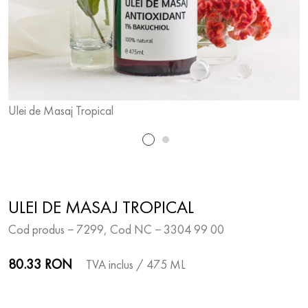
Ulei de Masaj Tropical
U
ULEI DE MASAJ TROPICAL
Cod produs − 7299, Cod NC − 3304 99 00
80.33 RON
TVA inclus
/ 475 ML