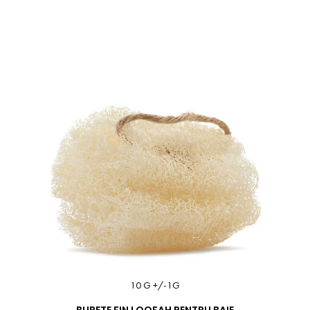
10 G +/-1G