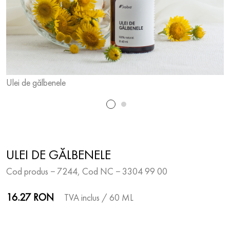
Ulei de gălbenele
U
ULEI DE GĂLBENELE
Cod produs − 7244, Cod NC − 3304 99 00
16.27 RON
TVA inclus
/ 60 ML