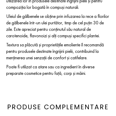
utilizarea lor în produsele destinate îngrijirii pielii și pentru
compoziția lor bogată în compuși naturali.
Uleiul de gălbenele se obține prin infuzarea la rece a florilor
de gălbenele într-un ulei purtător, timp de cel puțin 30 de
zile. Este apreciat pentru conținutul său natural de
carotenoide, flavonoizi și alți compuși specifici plantei.
Textura sa plăcută și proprietățile emoliente îl recomandă
pentru produsele destinate îngrijirii pielii, contribuind la
menținerea unei senzații de confort și catifelare.
Poate fi utilizat ca atare sau ca ingredient în diverse
preparate cosmetice pentru față, corp și mâini.
PRODUSE COMPLEMENTARE