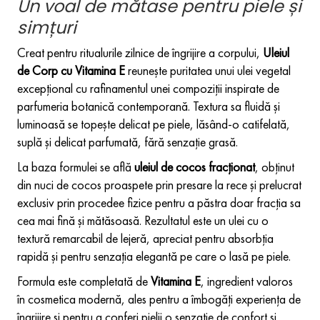
Un voal de mătase pentru piele și
simțuri
Creat pentru ritualurile zilnice de îngrijire a corpului,
Uleiul
de Corp cu Vitamina E
reunește puritatea unui ulei vegetal
excepțional cu rafinamentul unei compoziții inspirate de
parfumeria botanică contemporană. Textura sa fluidă și
luminoasă se topește delicat pe piele, lăsând-o catifelată,
suplă și delicat parfumată, fără senzație grasă.
La baza formulei se află
uleiul de cocos fracționat
, obținut
din nuci de cocos proaspete prin presare la rece și prelucrat
exclusiv prin procedee fizice pentru a păstra doar fracția sa
cea mai fină și mătăsoasă. Rezultatul este un ulei cu o
textură remarcabil de lejeră, apreciat pentru absorbția
rapidă și pentru senzația elegantă pe care o lasă pe piele.
Formula este completată de
Vitamina E
, ingredient valoros
în cosmetica modernă, ales pentru a îmbogăți experiența de
îngrijire și pentru a conferi pielii o senzație de confort și