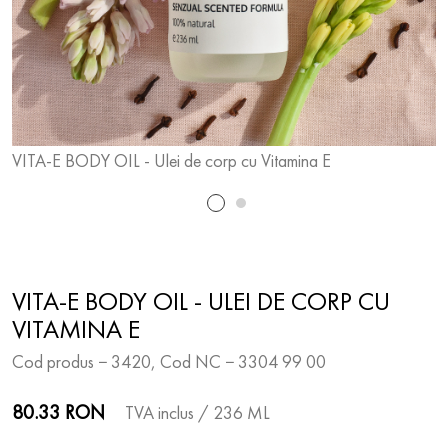
VITA-E BODY OIL - Ulei de corp cu Vitamina E
V
VITA-E BODY OIL - ULEI DE CORP CU
VITAMINA E
Cod produs − 3420, Cod NC − 3304 99 00
80.33 RON
TVA inclus
/ 236 ML