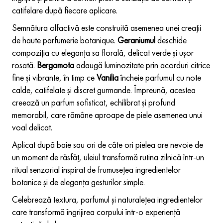
catifelare după fiecare aplicare.
Semnătura olfactivă este construită asemenea unei creații
de haute parfumerie botanique.
Geraniumul
deschide
compoziția cu eleganța sa florală, delicat verde și ușor
rosată.
Bergamota
adaugă luminozitate prin acorduri citrice
fine și vibrante, în timp ce
Vanilia
încheie parfumul cu note
calde, catifelate și discret gurmande. Împreună, acestea
creează un parfum sofisticat, echilibrat și profund
memorabil, care rămâne aproape de piele asemenea unui
voal delicat.
Aplicat după baie sau ori de câte ori pielea are nevoie de
un moment de răsfăț, uleiul transformă rutina zilnică într-un
ritual senzorial inspirat de frumusețea ingredientelor
botanice și de eleganța gesturilor simple.
Celebrează textura, parfumul și naturalețea ingredientelor
care transformă îngrijirea corpului într-o experiență