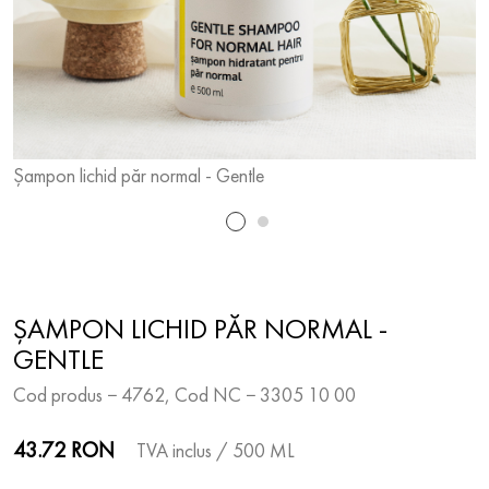
Șampon lichid păr normal - Gentle
Ș
ȘAMPON LICHID PĂR NORMAL -
GENTLE
Cod produs − 4762, Cod NC − 3305 10 00
43.72 RON
TVA inclus
/ 500 ML