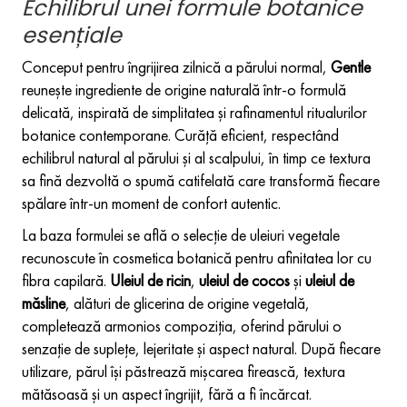
Echilibrul unei formule botanice
esențiale
Conceput pentru îngrijirea zilnică a părului normal,
Gentle
reunește ingrediente de origine naturală într-o formulă
delicată, inspirată de simplitatea și rafinamentul ritualurilor
botanice contemporane. Curăță eficient, respectând
echilibrul natural al părului și al scalpului, în timp ce textura
sa fină dezvoltă o spumă catifelată care transformă fiecare
spălare într-un moment de confort autentic.
La baza formulei se află o selecție de uleiuri vegetale
recunoscute în cosmetica botanică pentru afinitatea lor cu
fibra capilară.
Uleiul de ricin
,
uleiul de cocos
și
uleiul de
măsline
, alături de glicerina de origine vegetală,
completează armonios compoziția, oferind părului o
senzație de suplețe, lejeritate și aspect natural. După fiecare
utilizare, părul își păstrează mișcarea firească, textura
mătăsoasă și un aspect îngrijit, fără a fi încărcat.