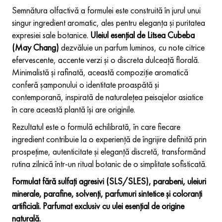
Semnătura olfactivă a formulei este construită în jurul unui
singur ingredient aromatic, ales pentru eleganța și puritatea
expresiei sale botanice.
Uleiul esențial de Litsea Cubeba
(May Chang)
dezvăluie un parfum luminos, cu note citrice
efervescente, accente verzi și o discreta dulceață florală.
Minimalistă și rafinată, această compoziție aromatică
conferă șamponului o identitate proaspătă și
contemporană, inspirată de naturalețea peisajelor asiatice
în care această plantă își are originile.
Rezultatul este o formulă echilibrată, în care fiecare
ingredient contribuie la o experiență de îngrijire definită prin
prospețime, autenticitate și eleganță discretă, transformând
rutina zilnică într-un ritual botanic de o simplitate sofisticată.
Formulat fără sulfați agresivi (SLS/SLES), parabeni, uleiuri
minerale, parafine, solvenți, parfumuri sintetice și coloranți
artificiali. Parfumat exclusiv cu ulei esențial de origine
naturală.