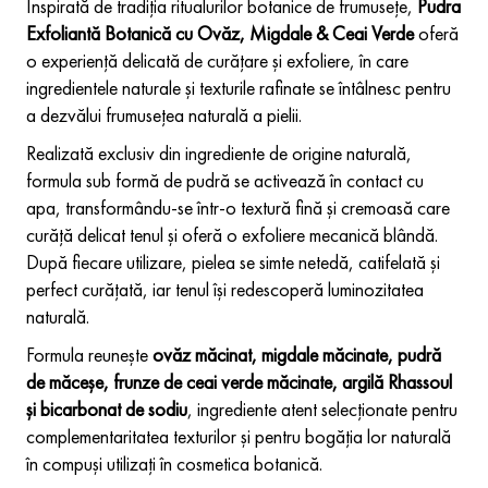
Inspirată de tradiția ritualurilor botanice de frumusețe,
Pudra
Exfoliantă Botanică cu Ovăz, Migdale & Ceai Verde
oferă
o experiență delicată de curățare și exfoliere, în care
ingredientele naturale și texturile rafinate se întâlnesc pentru
a dezvălui frumusețea naturală a pielii.
Realizată exclusiv din ingrediente de origine naturală,
formula sub formă de pudră se activează în contact cu
apa, transformându-se într-o textură fină și cremoasă care
curăță delicat tenul și oferă o exfoliere mecanică blândă.
După fiecare utilizare, pielea se simte netedă, catifelată și
perfect curățată, iar tenul își redescoperă luminozitatea
naturală.
Formula reunește
ovăz măcinat, migdale măcinate, pudră
de măceșe, frunze de ceai verde măcinate, argilă Rhassoul
și bicarbonat de sodiu
, ingrediente atent selecționate pentru
complementaritatea texturilor și pentru bogăția lor naturală
în compuși utilizați în cosmetica botanică.