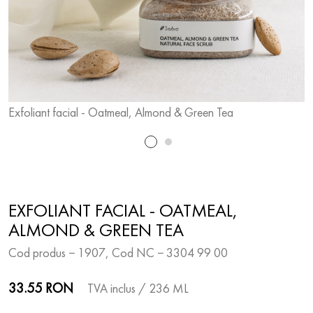
Exfoliant facial - Oatmeal, Almond & Green Tea
E
EXFOLIANT FACIAL - OATMEAL,
ALMOND & GREEN TEA
Cod produs − 1907, Cod NC − 3304 99 00
33.55 RON
TVA inclus
/ 236 ML