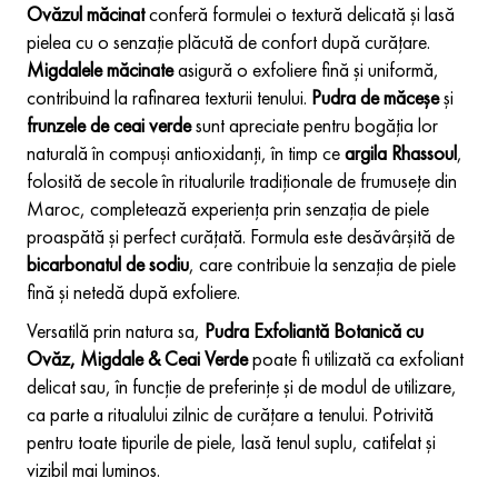
Ovăzul măcinat
conferă formulei o textură delicată și lasă
pielea cu o senzație plăcută de confort după curățare.
Migdalele măcinate
asigură o exfoliere fină și uniformă,
contribuind la rafinarea texturii tenului.
Pudra de măceșe
și
frunzele de ceai verde
sunt apreciate pentru bogăția lor
naturală în compuși antioxidanți, în timp ce
argila Rhassoul
,
folosită de secole în ritualurile tradiționale de frumusețe din
Maroc, completează experiența prin senzația de piele
proaspătă și perfect curățată. Formula este desăvârșită de
bicarbonatul de sodiu
, care contribuie la senzația de piele
fină și netedă după exfoliere.
Versatilă prin natura sa,
Pudra Exfoliantă Botanică cu
Ovăz, Migdale & Ceai Verde
poate fi utilizată ca exfoliant
delicat sau, în funcție de preferințe și de modul de utilizare,
ca parte a ritualului zilnic de curățare a tenului. Potrivită
pentru toate tipurile de piele, lasă tenul suplu, catifelat și
vizibil mai luminos.