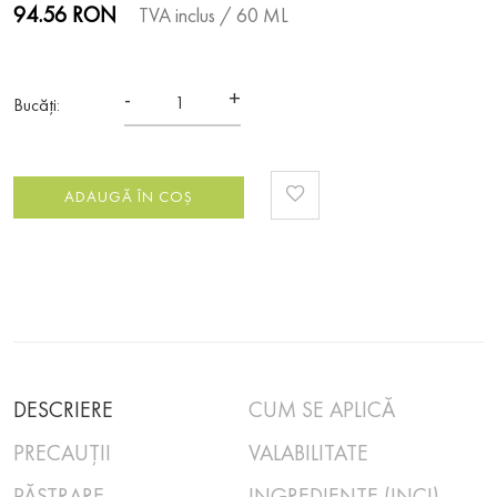
94.56 RON
TVA inclus
/ 60 ML
-
+
Bucăți:
ADAUGĂ ÎN COȘ
DESCRIERE
CUM SE APLICĂ
PRECAUȚII
VALABILITATE
PĂSTRARE
INGREDIENTE (INCI)