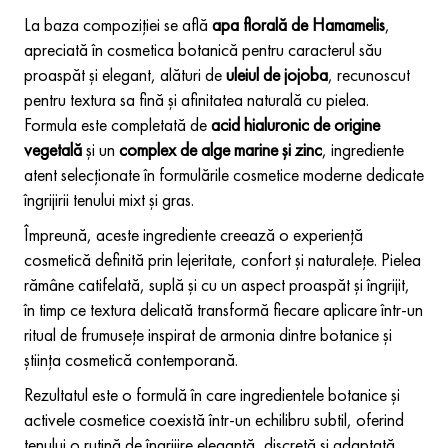
La baza compoziției se află
apa florală de Hamamelis
,
apreciată în cosmetica botanică pentru caracterul său
proaspăt și elegant, alături de
uleiul de jojoba
, recunoscut
pentru textura sa fină și afinitatea naturală cu pielea.
Formula este completată de
acid hialuronic de origine
vegetală
și un
complex de alge marine și zinc
, ingrediente
atent selecționate în formulările cosmetice moderne dedicate
îngrijirii tenului mixt și gras.
Împreună, aceste ingrediente creează o experiență
cosmetică definită prin lejeritate, confort și naturalețe. Pielea
rămâne catifelată, suplă și cu un aspect proaspăt și îngrijit,
în timp ce textura delicată transformă fiecare aplicare într-un
ritual de frumusețe inspirat de armonia dintre botanice și
știința cosmetică contemporană.
Rezultatul este o formulă în care ingredientele botanice și
activele cosmetice coexistă într-un echilibru subtil, oferind
tenului o rutină de îngrijire elegantă, discretă și adaptată