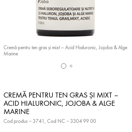
Cremă pentru ten gras și mixt – Acid Hialuronic, Jojoba & Alge
C
Marine
M
CREMĂ PENTRU TEN GRAS ȘI MIXT –
ACID HIALURONIC, JOJOBA & ALGE
MARINE
Cod produs − 3741, Cod NC − 3304 99 00