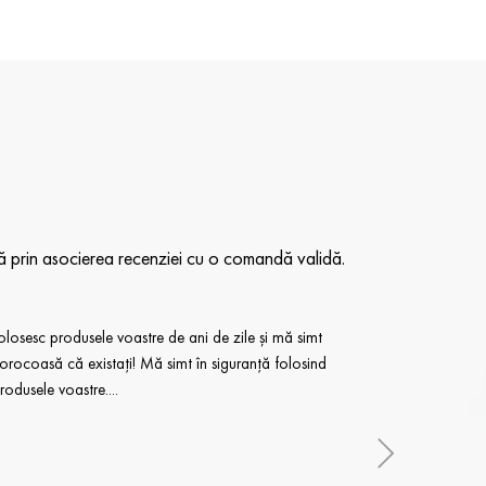
ază prin asocierea recenziei cu o comandă validă.
olosesc produsele voastre de ani de zile și mă simt
SERUM SP
orocoasă că existați! Mă simt în siguranță folosind
mai bun s
rodusele voastre....