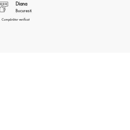
Diana
Bucuresti
 Cumpărător verificat
✓ Cumpărăto