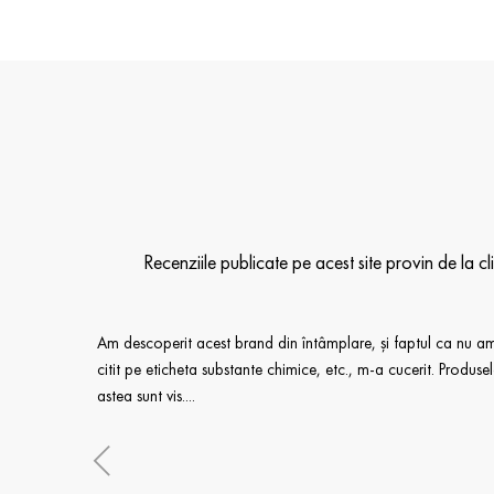
Recenziile publicate pe acest site provin de la 
iv si
Am descoperit acest brand din întâmplare, și faptul ca nu a
citit pe eticheta substante chimice, etc., m-a cucerit. Produse
diente
astea sunt vis....