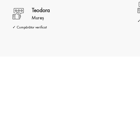
Teodora
Mureș
✓
✓ Cumpărător verificat