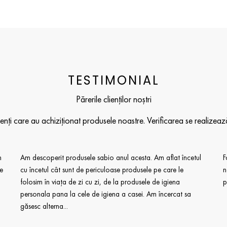
TESTIMONIAL
Părerile clienților noștri
clienți care au achiziționat produsele noastre. Verificarea se realize
m
Am descoperit produsele sabio anul acesta. Am aflat încetul
F
le
cu încetul cât sunt de periculoase produsele pe care le
n
folosim în viața de zi cu zi, de la produsele de igiena
p
personala pana la cele de igiena a casei. Am încercat sa
găsesc alterna...