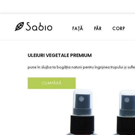
FAȚĂ
PĂR
CORP
ULEIURI VEGETALE PREMIUM
pune în slujba ta bogăția naturii pentru îngrijirea trupului și sufle
CUMPĂRĂ