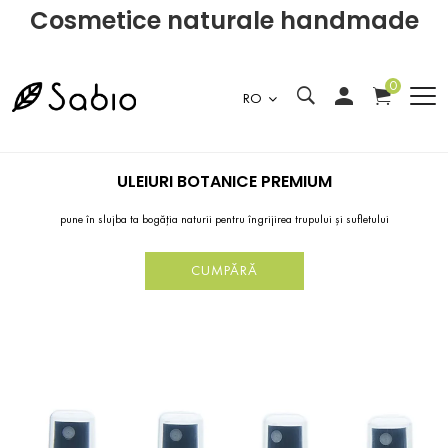
Cosmetice naturale handmade
0
RO
ULEIURI BOTANICE PREMIUM
pune în slujba ta bogăția naturii pentru îngrijirea trupului și sufletului
CUMPĂRĂ