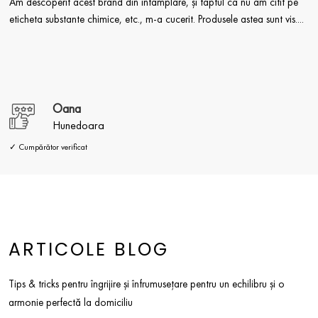
Am descoperit acest brand din întâmplare, și faptul ca nu am citit pe
eticheta substante chimice, etc., m-a cucerit. Produsele astea sunt vis....
Oana
Hunedoara
✓ Cumpărător verificat
ARTICOLE BLOG
Tips & tricks pentru îngrijire și înfrumusețare pentru un echilibru și o
armonie perfectă la domiciliu